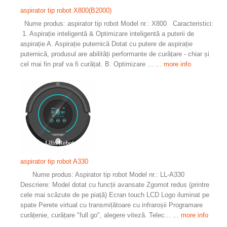
aspirator tip robot X800(B2000)
Nume produs: aspirator tip robot Model nr.: X800 Caracteristici:
1. Aspirație inteligentă & Optimizare inteligentă a puterii de
aspirație A. Aspirație puternică Dotat cu putere de aspirație
puternică, produsul are abilități performante de curățare - chiar și
cel mai fin praf va fi curățat. B. Optimizare ...
... more info
aspirator tip robot A330
Nume produs: Aspirator tip robot Model nr.: LL-A330
Descriere: Model dotat cu funcții avansate Zgomot redus (printre
cele mai scăzute de pe piață) Ecran touch LCD Logo iluminat pe
spate Perete virtual cu transmițătoare cu infraroșii Programare
curățenie, curățare "full go", alegere viteză. Telec...
... more info