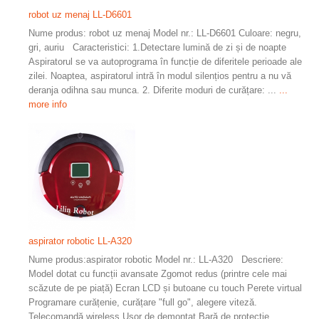
robot uz menaj LL-D6601
Nume produs: robot uz menaj Model nr.: LL-D6601 Culoare: negru,
gri, auriu Caracteristici: 1.Detectare lumină de zi și de noapte
Aspiratorul se va autoprograma în funcție de diferitele perioade ale
zilei. Noaptea, aspiratorul intră în modul silențios pentru a nu vă
deranja odihna sau munca. 2. Diferite moduri de curățare: ...
...
more info
aspirator robotic LL-A320
Nume produs:aspirator robotic Model nr.: LL-A320 Descriere:
Model dotat cu funcții avansate Zgomot redus (printre cele mai
scăzute de pe piață) Ecran LCD și butoane cu touch Perete virtual
Programare curățenie, curățare "full go", alegere viteză.
Telecomandă wireless Ușor de demontat Bară de protecție