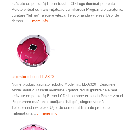
scăzute de pe piață) Ecran touch LCD Logo iluminat pe spate
Perete virtual cu transmițătoare cu infraroșii Programare curățenie,
curățare "full go", alegere viteză. Telecomandă wireless Ușor de
demon...
... more info
aspirator robotic LL-A320
Nume produs: aspirator robotic Model nr.: LL-A320 Descriere:
Model dotat cu funcții avansate Zgomot redus (printre cele mai
scăzute de pe piață) Ecran LCD și butoane cu touch Perete virtual
Programare curățenie, curățare "full go", alegere viteză.
Telecomandă wireless Ușor de demontat Bară de protecție
îmbunătățită...
... more info