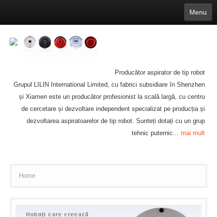
Menu
English
繁體中文
Español
русский
Қазақша
Français
Deutsch
Português
日本語
한국어
Nederlands
belgischen
čeština
عربي
Ελληνικά
עברית
Latvijas
Slovenija
Magyar
Lietuva
Dansk
Polski
Svenska
Italiano
ไทย
Producător aspirator de tip robot
Suomi
Hrvatski
Română
Mongolian
bāṅlā
Norsk
Türkçe
Grupul LILIN International Limited, cu fabrici subsidiare în Shenzhen
Ўзбек тили
india
Tiếng Việt
íslenska
Estonia
Bulgarian
și Xiamen este un producător profesionist la scală largă, cu centru
Ukrainian
Slovenčina
de cercetare și dezvoltare independent specializat pe producția și
dezvoltarea aspiratoarelor de tip robot. Sunteți dotați cu un grup
tehnic puternic...
mai mult
Home