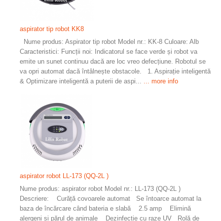
aspirator tip robot KK8
Nume produs: Aspirator tip robot Model nr.: KK-8 Culoare: Alb
Caracteristici: Funcții noi: Indicatorul se face verde și robot va
emite un sunet continuu dacă are loc vreo defecțiune. Robotul se
va opri automat dacă întâlnește obstacole. 1. Aspirație inteligentă
& Optimizare inteligentă a puterii de aspi...
... more info
aspirator robot LL-173 (QQ-2L )
Nume produs: aspirator robot Model nr.: LL-173 (QQ-2L )
Descriere: Curăță covoarele automat Se întoarce automat la
baza de încărcare când bateria e slabă 2.5 amp Elimină
alergeni și părul de animale Dezinfecție cu raze UV Rolă de