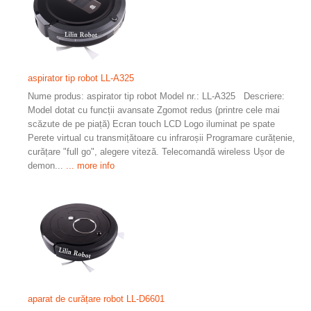
aspirator tip robot LL-A325
Nume produs: aspirator tip robot Model nr.: LL-A325 Descriere:
Model dotat cu funcții avansate Zgomot redus (printre cele mai
scăzute de pe piață) Ecran touch LCD Logo iluminat pe spate
Perete virtual cu transmițătoare cu infraroșii Programare curățenie,
curățare "full go", alegere viteză. Telecomandă wireless Ușor de
demon...
... more info
aparat de curățare robot LL-D6601