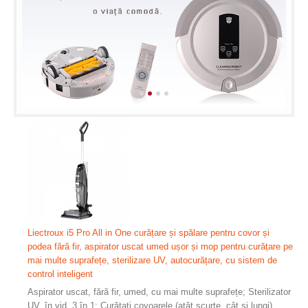
Liectroux i5 Pro All in One curățare și spălare pentru covor și
podea fără fir, aspirator uscat umed ușor și mop pentru curățare pe
mai multe suprafețe, sterilizare UV, autocurățare, cu sistem de
control inteligent
Aspirator uscat, fără fir, umed, cu mai multe suprafețe; Sterilizator
UV, în vid, 3 în 1; Curățați covoarele (atât scurte, cât și lungi),