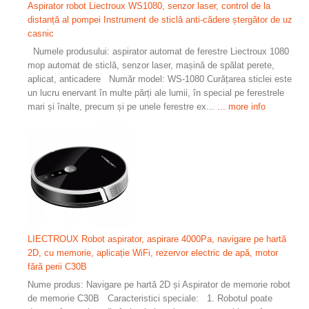
Aspirator robot Liectroux WS1080, senzor laser, control de la
distanță al pompei Instrument de sticlă anti-cădere ștergător de uz
casnic
Numele produsului: aspirator automat de ferestre Liectroux 1080
mop automat de sticlă, senzor laser, mașină de spălat perete,
aplicat, anticadere Număr model: WS-1080 Curățarea sticlei este
un lucru enervant în multe părți ale lumii, în special pe ferestrele
mari și înalte, precum și pe unele ferestre ex...
... more info
LIECTROUX Robot aspirator, aspirare 4000Pa, navigare pe hartă
2D, cu memorie, aplicație WiFi, rezervor electric de apă, motor
fără perii C30B
Nume produs: Navigare pe hartă 2D și Aspirator de memorie robot
de memorie C30B Caracteristici speciale: 1. Robotul poate