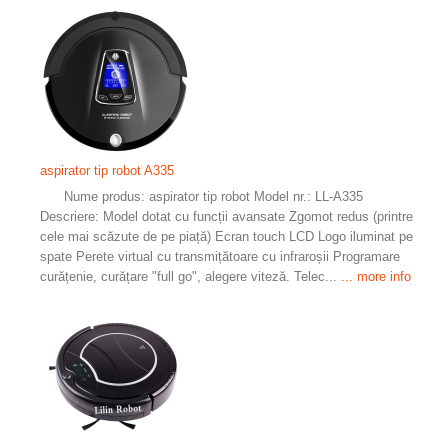
aspirator tip robot A335
Nume produs: aspirator tip robot Model nr.: LL-A335
Descriere: Model dotat cu funcții avansate Zgomot redus (printre
cele mai scăzute de pe piață) Ecran touch LCD Logo iluminat pe
spate Perete virtual cu transmițătoare cu infraroșii Programare
curățenie, curățare "full go", alegere viteză. Telec...
... more info