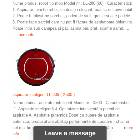
Nume produs: robot tip mop Model nr.: LL-286 (k6) Caracteristici:
1. Aspirator mini tip robot, cu design elegant, practic si convenabil.
2. Poate fi folosit pe parchet, podea de vinil, gresie și alte podele.
3. Poate face sarcini care nu pot fi făcute de aspiratoare obișnuite.
Poate intra sub canapea și pat, aspira păr, praf, scame șamd. ...
... more info
aspirator inteligent LL-306 ( X500 )
Nume produs: aspirator inteligent Model nr.: X500 Caracteristici:
1. Aspirație inteligentă & Optimizare inteligentă a puterii de
aspirație A. Aspirație puternică Dotat cu putere de aspirație
puternică, produsul are abilități performante de curățare - chiar și
cel mai fin praf va fi curățat. B. Optimizare inteligentă a ...
... more
Leave a message
info