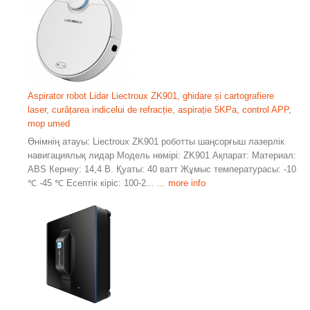
Aspirator robot Lidar Liectroux ZK901, ghidare și cartografiere
laser, curățarea indicelui de refracție, aspirație 5KPa, control APP,
mop umed
Өнімнің атауы: Liectroux ZK901 роботты шаңсорғыш лазерлік
навигациялық лидар Модель нөмірі: ZK901 Ақпарат: Материал:
ABS Кернеу: 14,4 В. Қуаты: 40 ватт Жұмыс температурасы: -10
℃ -45 ℃ Есептік кіріс: 100-2...
... more info