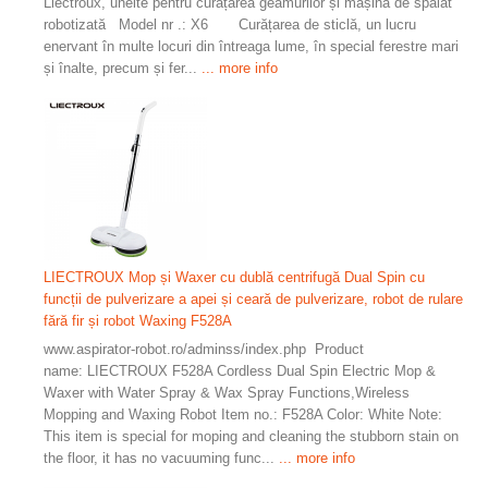
Liectroux, unelte pentru curățarea geamurilor și mașină de spălat
robotizată Model nr .: X6 Curățarea de sticlă, un lucru
enervant în multe locuri din întreaga lume, în special ferestre mari
și înalte, precum și fer...
... more info
LIECTROUX Mop și Waxer cu dublă centrifugă Dual Spin cu
funcții de pulverizare a apei și ceară de pulverizare, robot de rulare
fără fir și robot Waxing F528A
www.aspirator-robot.ro/adminss/index.php Product
name: LIECTROUX F528A Cordless Dual Spin Electric Mop &
Waxer with Water Spray & Wax Spray Functions,Wireless
Mopping and Waxing Robot Item no.: F528A Color: White Note:
This item is special for moping and cleaning the stubborn stain on
the floor, it has no vacuuming func...
... more info