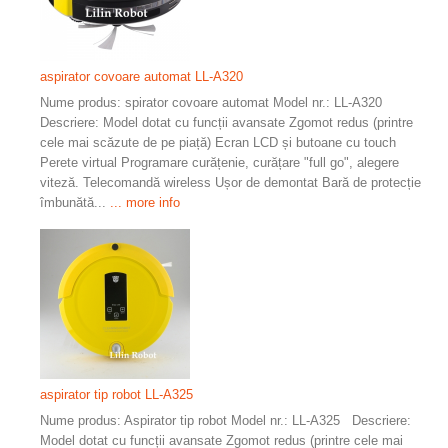
aspirator covoare automat LL-A320
Nume produs: spirator covoare automat Model nr.: LL-A320
Descriere: Model dotat cu funcții avansate Zgomot redus (printre
cele mai scăzute de pe piață) Ecran LCD și butoane cu touch
Perete virtual Programare curățenie, curățare "full go", alegere
viteză. Telecomandă wireless Ușor de demontat Bară de protecție
îmbunătă...
... more info
aspirator tip robot LL-A325
Nume produs: Aspirator tip robot Model nr.: LL-A325 Descriere:
Model dotat cu funcții avansate Zgomot redus (printre cele mai