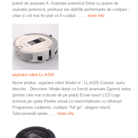
puterii de aspirație A. Aspirație puternică Dotat cu putere de
aspirație puternică, produsul are abilități performante de curățare -
chiar și cel mai fin praf va fi curățat. ...
... more info
aspirator robot LL-A325
Nume produs: aspirator robot Model nr.: LL-A325 Culoare: auriu
deschis Descriere: Model dotat cu funcții avansate Zgomot redus
(printre cele mai scăzute de pe piață) Ecran touch LCD Logo
iluminat pe spate Perete virtual cu transmițătoare cu infraroșii
Programare curățenie, curățare "full go", alegere viteză.
Telecomandă wirele...
... more info