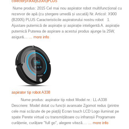
colector)X900(B2005)PLUS
Nume produs: 2015 Cel mai nou aspirator robot multifuncțional cu
rezervor de apă (cu ștergere umedă și uscată) Nr. Articol: X900
(B2005) PLUS Caracteristicile aspiratorului nostru robot 1.
Ajustare puternică de aspirație și aspirație inteligentă A. aspirație
puternică Puterea de aspirare a acestui produs ajunge la 25W,
asigur&...
... more info
aspirator tip robot A338
Nume produs: aspirator tip robot Model nr.: LL-A338
Descriere: Model dotat cu funcții avansate Zgomot redus (printre
cele mai scăzute de pe piață) Ecran touch LCD Logo iluminat pe
spate Perete virtual cu transmițătoare cu infraroșii Programare
curățenie, curățare "full go", alegere viteză....
... more info